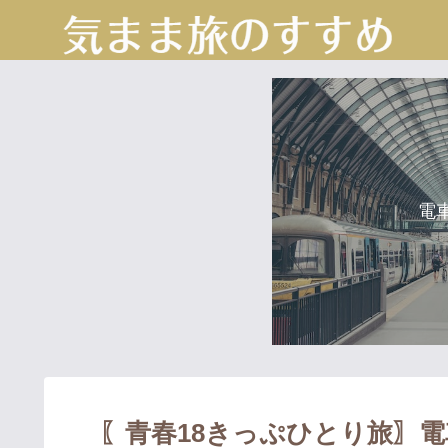
電
〖青春18きっぷひとり旅〗