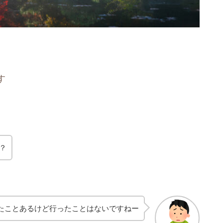
す
？
たことあるけど行ったことはないですねー